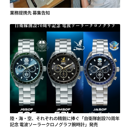
業務提携先 募集告知
陸・海・空、それぞれの精鋭に捧ぐ「自衛隊創設70周年
記念 電波ソーラークロノグラフ腕時計」発売