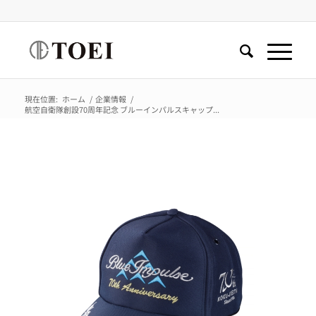
現在位置:
ホーム
/
企業情報
/
航空自衛隊創設70周年記念 ブルーインパルスキャップ...