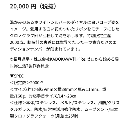
20,000 円（税抜）
温かみのあるホワイトシルバーのダイヤルは白いローブ姿を
イメージ。愛用する白い花のついたリボンをモチーフにした
クロノグラフ針が回転して時を示します。特別限定生産
2000点。腕時計の裏蓋には世界でたった一つ貴方だけのエ
ディションナンバーが刻まれています。
©長月達平・株式会社KADOKAWA刊／Re:ゼロから始める異
世界生活2製作委員会
▼SPEC
＜限定数＞2000点
＜サイズ(約)＞縦39mm×横39mm×厚み11mm、重
量/160g、対応手首サイズ/14～23㎝
＜仕様＞本体/ステンレス、ベルト/ステンレス、風防/クリス
タルガラス、防水/日常生活用強化防水、ムーブメント/日本
製クロノグラフクォーツ(月差±25秒)