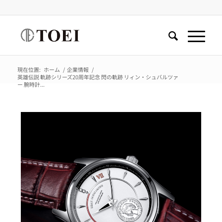
現在位置:
ホーム
/
企業情報
/
英雄伝説 軌跡シリーズ20周年記念 閃の軌跡 リィン・シュバルツァ
ー 腕時計...