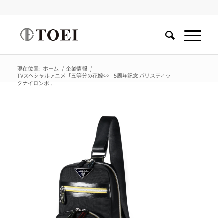
現在位置:
ホーム
/
企業情報
/
TVスペシャルアニメ「五等分の花嫁∽」5周年記念 バリスティッ
クナイロンボ...