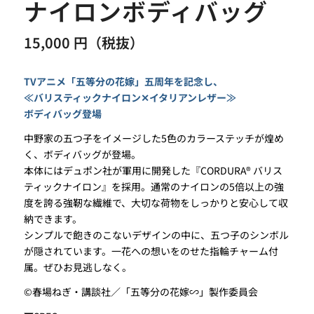
ナイロンボディバッグ
15,000 円（税抜）
TVアニメ「五等分の花嫁」五周年を記念し、
≪バリスティックナイロン✕イタリアンレザー≫
ボディバッグ登場
中野家の五つ子をイメージした5色のカラーステッチが煌め
く、ボディバッグが登場。
本体にはデュポン社が軍用に開発した『CORDURA®︎ バリス
ティックナイロン』を採用。通常のナイロンの5倍以上の強
度を誇る強靭な繊維で、大切な荷物をしっかりと安心して収
納できます。
シンプルで飽きのこないデザインの中に、五つ子のシンボル
が隠されています。一花への想いをのせた指輪チャーム付
属。ぜひお見逃しなく。
©春場ねぎ・講談社／「五等分の花嫁∽」製作委員会