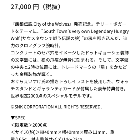
27,000 円（税抜）
『餓狼伝説 City of the Wolves』発売記念。テリー・ボガー
ドをテーマに、“South Town’s very own Legendary Hungry
Wolf (サウスタウンで戦う伝説の狼) ”の魂を叩き込んだ、迫
力のクロノグラフ腕時計。
コンクリートのセパ穴をイメージしたドットギョーシェ装飾
の文字盤には、狼の爪痕が無骨に刻まれる。そして、文字盤
の中央と2時の位置には、トレードマークの「星」をかたど
った金属装飾が輝く。
おぐらえいすけ氏の描き下ろしイラストを使用した、ウォッ
チスタンドとギャランティカードが付属した豪華特典付き。
世界限定2000点のスペシャルモデルです。
©SNK CORPORATION ALL RIGHTS RESERVED.
▼SPEC
＜限定数＞2000点
＜サイズ(約)＞縦40mm×横40mm×厚み11mm、重
量/165g、対応手首サイズ/14～23㎝