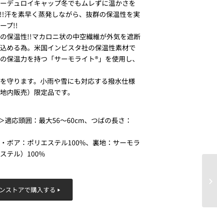
コーデュロイキャップ冬でもムレずに温かさを
!!汗を素早く蒸発しながら、抜群の保温性を実
ープ!!
の保温性!!マカロニ状の中空繊維が外気を遮断
じ込める為。米国インビスタ社の保温性素材で
の保温力を持つ「サーモライト®」を使用し、
を守ります。小雨や雪にも対応する撥水仕様
地内販売）限定品です。
)＞適応頭囲：最大56～60cm、つばの長さ：
・ボア：ポリエステル100%、裏地：サーモラ
ステル）100%
ンストアで購入する