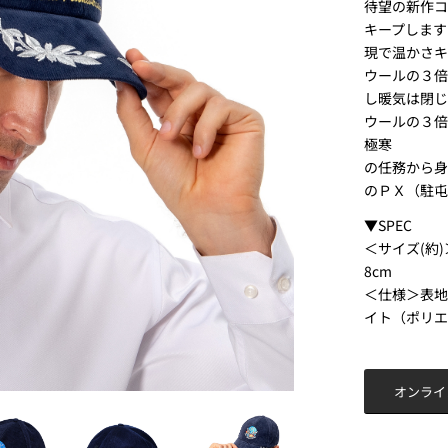
待望の新作
キープします
現で温かさキ
ウールの３倍
し暖気は閉
ウールの３倍
極寒
の任務から身
のＰＸ（駐屯
▼SPEC
＜サイズ(約
8cm
＜仕様＞表地
イト（ポリエ
オンライ